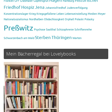
Hagen
Historischer
Franken
GFF
Grabmäler
Göpfersgrün
Hamburg
Friedhof
Hospiz
Jena
Johannisfriedhof
Judenverfolgung
Konzentrationslager
Krieg
Kriegsgefallene
Leben
Lebenseinstellung
Medien
Meyer
Nationalsozialismus
Nordhalben
Obdachlosigkeit
Orphall
Polaski
Polasky
Preßwitz
Psychose
Saalthal
Schizophrenie
Schriftenreihe
Sterben
Thüringen
Schwarzenbach am Wald
Warten
Mein Bücherregal bei Lovelybooks