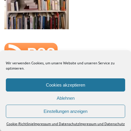
Wir verwenden Cookies, um unsere Website und unseren Service zu
optimieren.
Cookies akzeptieren
Ablehnen
This text can be changed from the Miscellaneous section of the settings page.
Lorem ipsum
dolor sit amet,
consectetur adipiscing
elit, cras ut imperdiet augue.
Einstellungen anzeigen
Impressum und Datenschutz
Cookie-Richtlinie (EU)
Cookie-Richtlinie
Impressum und Datenschutz
Impressum und Datenschutz
Powered by
Tempera
&
WordPress.