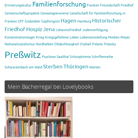
Familienforschung
Erinnerungskultur
Franken
Freundschaft
Friedhof
Gemeinschaftsprojekte
Genealogievereine
Gesellschaft für Familienforschung in
Hagen
Historischer
Franken
GFF
Grabmäler
Göpfersgrün
Hamburg
Friedhof
Hospiz
Jena
Johannisfriedhof
Judenverfolgung
Konzentrationslager
Krieg
Kriegsgefallene
Leben
Lebenseinstellung
Medien
Meyer
Nationalsozialismus
Nordhalben
Obdachlosigkeit
Orphall
Polaski
Polasky
Preßwitz
Psychose
Saalthal
Schizophrenie
Schriftenreihe
Sterben
Thüringen
Schwarzenbach am Wald
Warten
Mein Bücherregal bei Lovelybooks