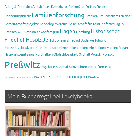
Alltag & Reflexion
Amtsblätter
Datenbank
Denkmäler
Drittes Reich
Familienforschung
Erinnerungskultur
Franken
Freundschaft
Friedhof
Gemeinschaftsprojekte
Genealogievereine
Gesellschaft für Familienforschung in
Hagen
Historischer
Franken
GFF
Grabmäler
Göpfersgrün
Hamburg
Friedhof
Hospiz
Jena
Johannisfriedhof
Judenverfolgung
Konzentrationslager
Krieg
Kriegsgefallene
Leben
Lebenseinstellung
Medien
Meyer
Nationalsozialismus
Nordhalben
Obdachlosigkeit
Orphall
Polaski
Polasky
Preßwitz
Psychose
Saalthal
Schizophrenie
Schriftenreihe
Sterben
Thüringen
Schwarzenbach am Wald
Warten
Mein Bücherregal bei Lovelybooks